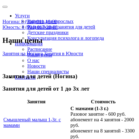
Услуги
Занятия для взрослых
Ногина: 8 (904) 011-16-69
Развивающие занятия для детей
Юность: 8 (904) 017-28-88
Детские праздники
Консультация психолога и логопеда
Наши цены
Информация
Расписание
Занятия на Ногина
Занятия в Юности
Наши цены
О нас
Новости
Наши специалисты
Занятия для детей (Ногина)
Контакты
Занятия для детей от 1 до 3х лет
Занятия
Стоимость
С мамами (1-3 г.)
Разовое занятие - 600 руб.
Смышленый малыш 1-3г. с
абонемент на 4 занятия - 2000
мамами
руб.
абонемент на 8 занятий - 3300
руб.