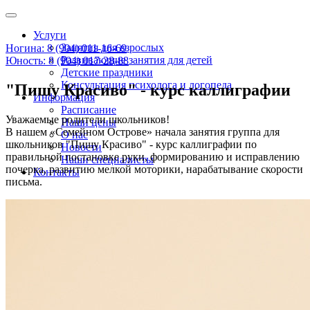
Услуги
Занятия для взрослых
Ногина: 8 (904) 011-16-69
Развивающие занятия для детей
Юность: 8 (904) 017-28-88
Детские праздники
Консультация психолога и логопеда
"Пишу Красиво" - курс каллиграфии
Информация
Расписание
Уважаемые родители школьников!
Наши цены
В нашем «Семейном Острове» начала занятия группа для
О нас
школьников "Пишу Красиво" - курс каллиграфии по
Новости
правильной постановке руки, формированию и исправлению
Наши специалисты
почерка, развитию мелкой моторики, нарабатывание скорости
Контакты
письма.