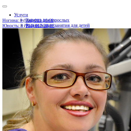
Услуги
Занятия для взрослых
Ногина: 8 (904) 011-16-69
Развивающие занятия для детей
Юность: 8 (904) 017-28-88
Детские праздники
Консультация психолога и логопеда
Информация
Расписание
Наши цены
О нас
Новости
Наши специалисты
Контакты