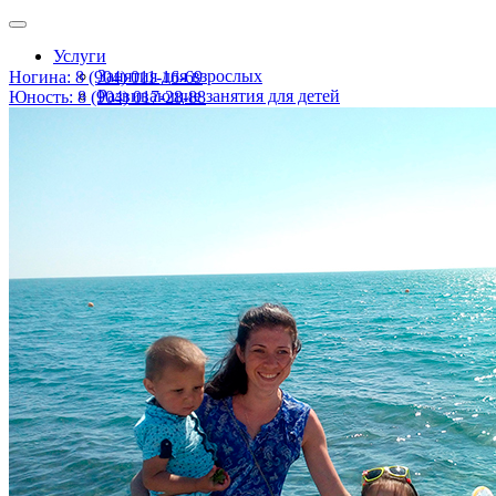
Услуги
Занятия для взрослых
Ногина: 8 (904) 011-16-69
Развивающие занятия для детей
Юность: 8 (904) 017-28-88
Детские праздники
Консультация психолога и логопеда
Информация
Расписание
Наши цены
О нас
Новости
Наши специалисты
Контакты