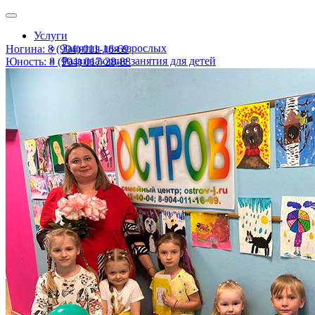
Услуги
Занятия для взрослых
Ногина: 8 (904) 011-16-69
Развивающие занятия для детей
Юность: 8 (904) 017-28-88
Детские праздники
Консультация психолога и логопеда
Информация
Расписание
Наши цены
О нас
Новости
Наши специалисты
Контакты